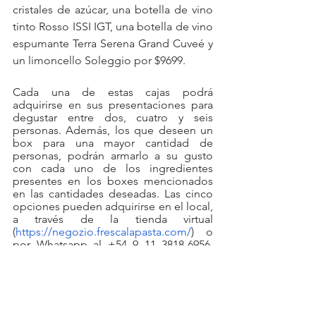
cristales de azúcar, una botella de vino 
tinto Rosso ISSI IGT, una botella de vino 
espumante Terra Serena Grand Cuveé y 
un limoncello Soleggio por $9699.
Cada una de estas cajas podrá 
adquirirse en sus presentaciones para 
degustar entre dos, cuatro y seis 
personas. Además, los que deseen un 
box para una mayor cantidad de 
personas, podrán armarlo a su gusto 
con cada uno de los ingredientes 
presentes en los boxes mencionados 
en las cantidades deseadas. Las cinco 
opciones pueden adquirirse en el local, 
a través de la tienda virtual 
(
https://negozio.frescalapasta.com/
) o 
por Whatsapp al +54 9 11 3818-6956. 
Consultar por su servicio de delivery.
FRESCA - Laboratori di Pasta
Migueletes 921, zona Imprenta CABA