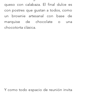
queso con calabaza. El final dulce es 
con postres que gustan a todos, como 
un brownie artesanal con base de 
marquise de chocolate o una 
chocotorta clásica.
Y como todo espacio de reunión invita 
a conocer gente, Bierhof creó su 
propio Tinder offline 
(#ElTinderDeBierhof) donde el “match” 