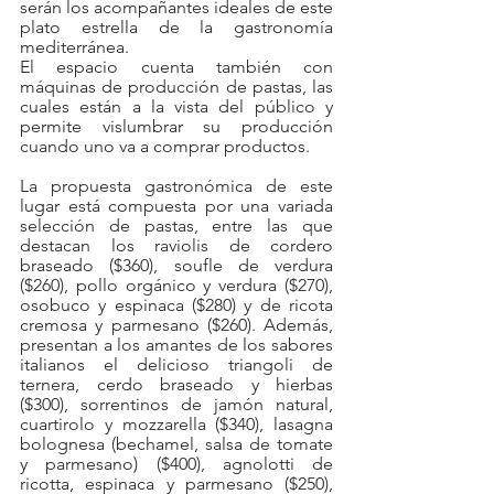
serán los acompañantes ideales de este 
plato estrella de la gastronomía 
mediterránea.
El espacio cuenta también con 
máquinas de producción de pastas, las 
cuales están a la vista del público y 
permite vislumbrar su producción 
cuando uno va a comprar productos.
La propuesta gastronómica de este 
lugar está compuesta por una variada 
selección de pastas, entre las que 
destacan los raviolis de cordero 
braseado ($360), soufle de verdura 
($260), pollo orgánico y verdura ($270), 
osobuco y espinaca ($280) y de ricota 
cremosa y parmesano ($260). Además, 
presentan a los amantes de los sabores 
italianos el delicioso triangoli de 
ternera, cerdo braseado y hierbas 
($300), sorrentinos de jamón natural, 
cuartirolo y mozzarella ($340), lasagna 
bolognesa (bechamel, salsa de tomate 
y parmesano) ($400), agnolotti de 
ricotta, espinaca y parmesano ($250), 