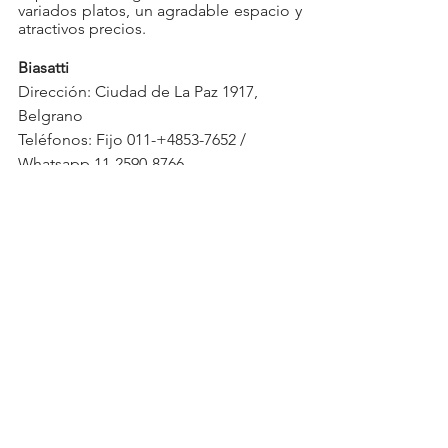
variados platos, un agradable espacio y 
atractivos precios.
Biasatti
Dirección: Ciudad de La Paz 1917, 
Belgrano
Teléfonos: Fijo 011-+4853-7652 / 
Whatsapp 11-2590-8766 
Instagram: @biasattiok 
Horarios: martes a sábados de 10:30 a 
20 hs / Domingos de 10:30 a 14 hs
See All
Recent Posts