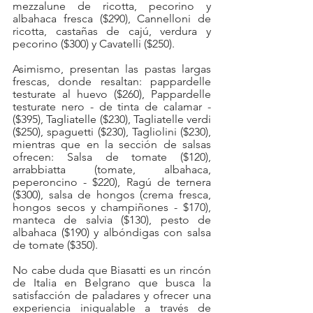
mezzalune de ricotta, pecorino y 
albahaca fresca ($290), Cannelloni de 
ricotta, castañas de cajú, verdura y 
pecorino ($300) y Cavatelli ($250).
Asimismo, presentan las pastas largas 
frescas, donde resaltan: pappardelle 
testurate al huevo ($260), Pappardelle 
testurate nero - de tinta de calamar - 
($395), Tagliatelle ($230), Tagliatelle verdi 
($250), spaguetti ($230), Tagliolini ($230), 
mientras que en la sección de salsas 
ofrecen: Salsa de tomate ($120), 
arrabbiatta (tomate, albahaca, 
peperoncino - $220), Ragú de ternera 
($300), salsa de hongos (crema fresca, 
hongos secos y champiñones - $170), 
manteca de salvia ($130), pesto de 
albahaca ($190) y albóndigas con salsa 
de tomate ($350).
No cabe duda que Biasatti es un rincón 
de Italia en Belgrano que busca la 
satisfacción de paladares y ofrecer una 
experiencia inigualable a través de 