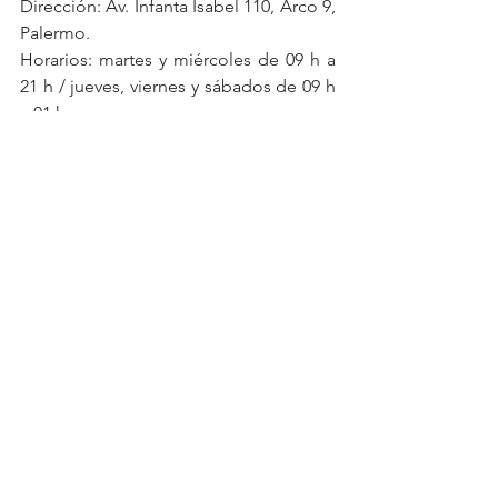
Dirección: Av. Infanta Isabel 110, Arco 9, 
Palermo.
Horarios: martes y miércoles de 09 h a 
21 h / jueves, viernes y sábados de 09 h 
a 01 h
Instagram: 
@avgelectriccafe
AVG Electric Café
Menú de mediodía
nueva carta
See All
Recent Posts