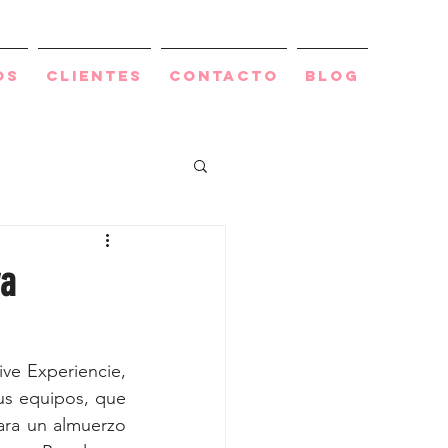
os
Clientes
Contacto
BLOG
va
e Experiencie, 
us equipos, que 
ara un almuerzo 