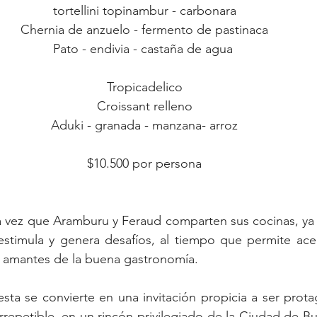
tortellini topinambur - carbonara
Chernia de anzuelo - fermento de pastinaca
Pato - endivia - castaña de agua 
Tropicadelico
Croissant relleno
Aduki - granada - manzana- arroz
$10.500 por persona
ra vez que Aramburu y Feraud comparten sus cocinas, ya
estimula y genera desafíos, al tiempo que permite acer
s amantes de la buena gastronomía.
ta se convierte en una invitación propicia a ser prota
irrepetible, en un rincón privilegiado de la Ciudad de Bu