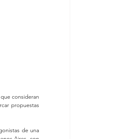
 que consideran 
car propuestas 
gonistas de una 
enos Aires, con 