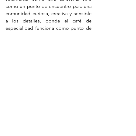
como un punto de encuentro para una 
comunidad curiosa, creativa y sensible 
a los detalles, donde el café de 
especialidad funciona como punto de 
partida para vivir Palermo desde otra 
perspectiva.
NEGRO HOLLYWOOD
Dirección: Arévalo 2051, Palermo 
Hollywood.
Días y horarios: de miércoles a lunes de 
8:30 a 20h.
Instagram: 
@cafenegrook 