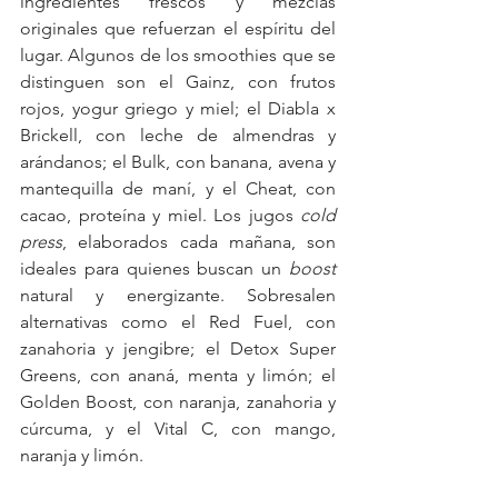
ingredientes frescos y mezclas 
originales que refuerzan el espíritu del 
lugar. Algunos de los smoothies que se 
distinguen son el Gainz, con frutos 
rojos, yogur griego y miel; el Diabla x 
Brickell, con leche de almendras y 
arándanos; el Bulk, con banana, avena y 
mantequilla de maní, y el Cheat, con 
cacao, proteína y miel. Los jugos 
cold 
press
, elaborados cada mañana, son 
ideales para quienes buscan un 
boost 
natural y energizante. Sobresalen 
alternativas como el Red Fuel, con 
zanahoria y jengibre; el Detox Super 
Greens, con ananá, menta y limón; el 
Golden Boost, con naranja, zanahoria y 
cúrcuma, y el Vital C, con mango, 
naranja y limón.