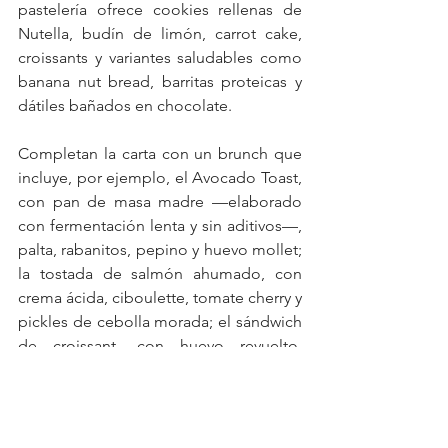
pastelería ofrece cookies rellenas de 
Nutella, budín de limón, carrot cake, 
croissants y variantes saludables como 
banana nut bread, barritas proteicas y 
dátiles bañados en chocolate.
Completan la carta con un brunch que 
incluye, por ejemplo, el Avocado Toast, 
con pan de masa madre —elaborado 
con fermentación lenta y sin aditivos—, 
palta, rabanitos, pepino y huevo mollet; 
la tostada de salmón ahumado, con 
crema ácida, ciboulette, tomate cherry y 
pickles de cebolla morada; el sándwich 
de croissant, con huevo revuelto, 
mozzarella de búfala, tomate y rúcula; 
el yogur con granola, frutas de estación 
y miel, y el açaí bowl, con granola y 
frutas frescas.