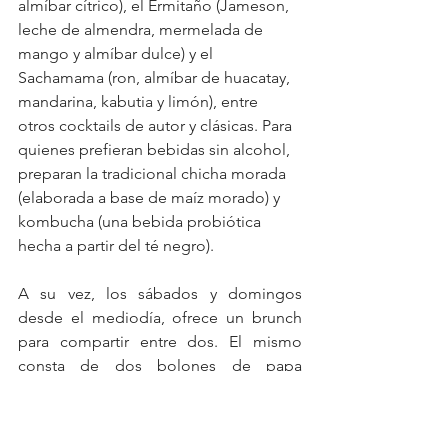
almíbar cítrico), el Ermitaño (Jameson, 
leche de almendra, mermelada de 
mango y almíbar dulce) y el 
Sachamama (ron, almíbar de huacatay, 
mandarina, kabutia y limón), entre 
otros cocktails de autor y clásicas. Para 
quienes prefieran bebidas sin alcohol, 
preparan la tradicional chicha morada 
(elaborada a base de maíz morado) y 
kombucha (una bebida probiótica 
hecha a partir del té negro).
A su vez, los sábados y domingos 
desde el mediodía, ofrece un brunch 
para compartir entre dos. El mismo 
consta de dos bolones de papa 
rellenos (croqueta de papa y remolacha 
con corazón de salteado de girgolas), 
un bowl Amazónico de langostinos o 