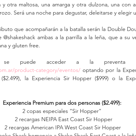
a y otra maltosa, una amarga y otra dulzona, una con ar
arozo. Será una noche para degustar, deleitarse y elegir
ibuto que acompañarán a la batalla serán la Double Dou
 @shakeshack ambas a la parrilla a la leña, que a su v
na y gluten free.
com.ar/product-category/eventos/
 optando por la Exper
$2.499), la Experiencia Sir Hopper ($999) o la Expe
Experiencia Premium para dos personas ($2.499):
2 copas especiales “Sir Hopper”
  2 recargas NEIPA East Coast Sir Hopper
 2 recargas American IPA West Coast Sir Hopper
Smoke Shack homenaje a Shake Shack East Coast a la leñ