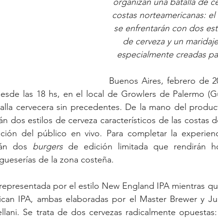
organizan una batalla de c
costas norteamericanas: el 
se enfrentarán con dos esti
de cerveza y un maridaj
especialmente creadas par
Buenos Aires, febrero de 2
esde las 18 hs, en el local de Growlers de Palermo (
G
alla cervecera sin precedentes. De la mano del producto
 dos estilos de cerveza característicos de las costas de
ción del público en vivo. Para completar la experienci
rán dos 
burgers
 de edición limitada que rendirán h
ueserías de la zona costeña.
 representada por el estilo New England IPA mientras que
ican IPA, ambas elaboradas por el Master Brewer y Juez
ani. Se trata de dos cervezas radicalmente opuestas: u