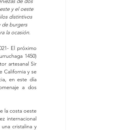
ervezas de dos 
este y el oeste 
los distintivos 
e de burgers 
a la ocasión. 
021- El próximo 
urruchaga 1450
) 
r artesanal Sir 
 California y se 
a, en este día 
omenaje a dos 
 la costa oeste 
 internacional 
na cristalina y 