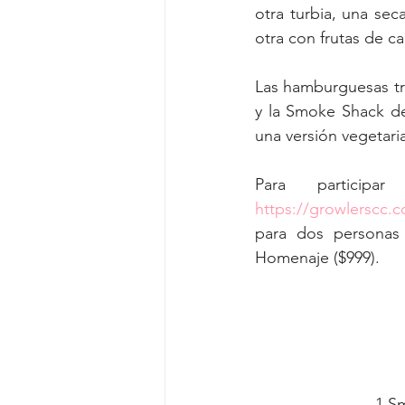
otra turbia, una sec
otra con frutas de c
Las hamburguesas tr
y la Smoke Shack de
una versión vegetaria
https://growlerscc.
para dos personas (
Homenaje ($999).
  1 