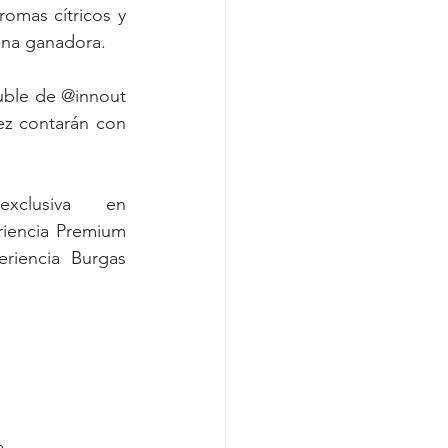
omas cítricos y 
 una ganadora.
ble de @innout 
ez contarán con 
Para participar se puede acceder a la preventa exclusiva en 
iencia Premium 
riencia Burgas 
a