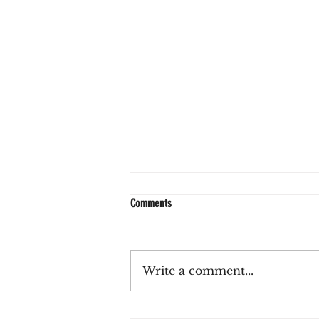
Comments
Write a comment...
Zulu Haus, el café de La Lucila que invita