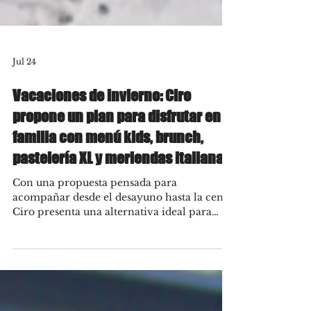
Jul 24
Vacaciones de invierno: Ciro
propone un plan para disfrutar en
familia con menú kids, brunch,
pastelería XL y meriendas italianas
Con una propuesta pensada para
acompañar desde el desayuno hasta la cena,
Ciro presenta una alternativa ideal para
disfrutar en familia durante las vacaciones
de invierno. Sus locales de Palermo y
Puerto Madero reúnen una carta de
inspiración italiana que contempla