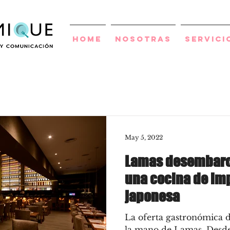
Home
Nosotras
Servici
May 5, 2022
Lamas desembarc
una cocina de im
japonesa
La oferta gastronómica 
la mano de Lamas. Desde 