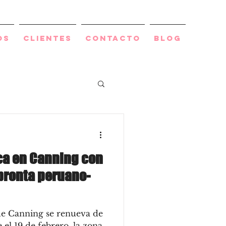
os
Clientes
Contacto
BLOG
a en Canning con
pronta peruano-
de Canning se renueva de
el 19 de febrero, la zona