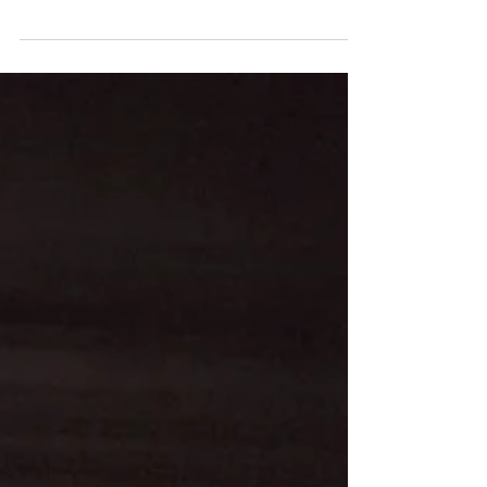
gastronómico de Canning, propone pasar
especiales "Noches de Amigas" cada jueves a
partir de las...