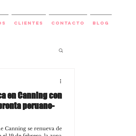
os
Clientes
Contacto
BLOG
a en Canning con
pronta peruano-
de Canning se renueva de
el 19 de febrero, la zona