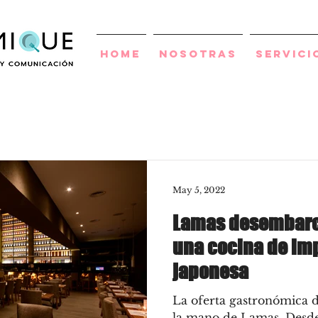
Home
Nosotras
Servici
May 5, 2022
Lamas desembarc
una cocina de im
japonesa
La oferta gastronómica 
la mano de Lamas. Desde 